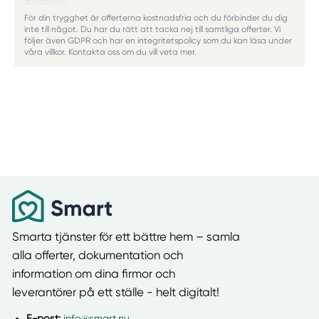
För din trygghet är offerterna kostnadsfria och du förbinder du dig
inte till något. Du har du rätt att tacka nej till samtliga offerter. Vi
följer även GDPR och har en integritetspolicy som du kan läsa under
våra villkor. Kontakta oss om du vill veta mer.
Smarta tjänster för ett bättre hem – samla
alla offerter, dokumentation och
information om dina firmor och
leverantörer på ett ställe - helt digitalt!
E-post:
info@smart.nu