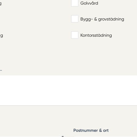
g
Golvvård
Bygg- & grovstädning
ng
Kontorsstädning
..
Postnummer & ort