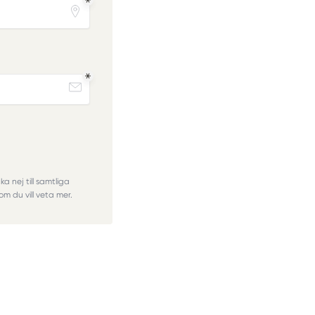
a nej till samtliga
om du vill veta mer.