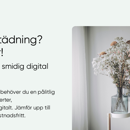
tädning?
!
n smidig digital
 behöver du en pålitlig
rter,
talt. Jämför upp till
tnadsfritt.