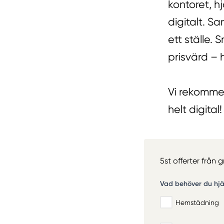
kontoret, h
digitalt. S
ett ställe.
prisvärd – h
Vi rekommen
helt digital!
5st offerter från 
Vad behöver du hj
Hemstädning