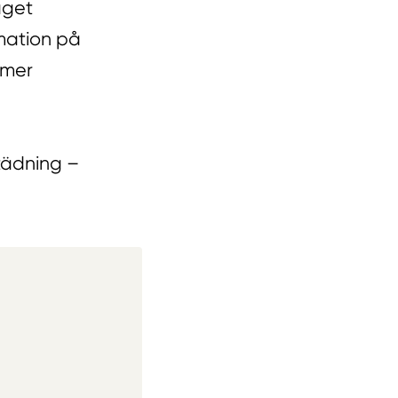
aget
rmation på
 mer
tädning –