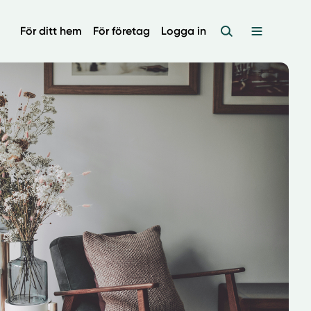
För ditt hem
För företag
Logga in