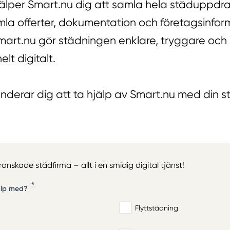
jälper Smart.nu dig att samla hela städuppdr
amla offerter, dokumentation och företagsinfo
 Smart.nu gör städningen enklare, tryggare och
elt digitalt.
derar dig att ta hjälp av Smart.nu med din s
granskade städfirma – allt i en smidig digital tjänst!
älp med?
Flyttstädning