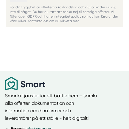
För din trygghet är offerterna kostnadsfria och du förbinder du dig
inte till något. Du har du rätt att tacka nej till samtliga offerter. Vi
följer även GDPR och har en integritetspolicy som du kan läsa under
våra villkor. Kontakta oss om du vill veta mer.
Smarta tjänster för ett bättre hem – samla
alla offerter, dokumentation och
information om dina firmor och
leverantörer på ett ställe - helt digitalt!
E-post:
info@smart.nu