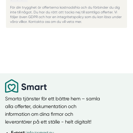
För din trygghet är offerterna kostnadsfria och du förbinder du dig
inte till något. Du har du rätt att tacka nej till samtliga offerter. Vi
följer även GDPR och har en integritetspolicy som du kan läsa under
våra villkor. Kontakta oss om du vill veta mer.
Smarta tjänster för ett bättre hem – samla
alla offerter, dokumentation och
information om dina firmor och
leverantörer på ett ställe - helt digitalt!
E-post:
info@smart.nu