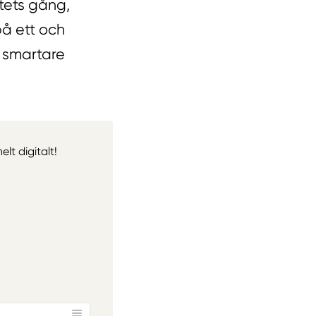
ktets gång,
på ett och
, smartare
lt digitalt!