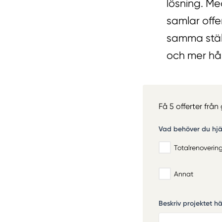
lösning. Me
samlar offe
samma ställ
och mer hål
Få 5 offerter frå
Vad behöver du hj
Totalrenoverin
Annat
Beskriv projektet här