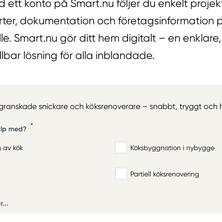
d ett konto på Smart.nu följer du enkelt proje
rter, dokumentation och företagsinformation 
e. Smart.nu gör ditt hem digitalt – en enklare
lbar lösning för alla inblandade.
n granskade snickare och köksrenoverare – snabbt, tryggt och he
älp med?
g av kök
Köksbyggnation i nybygge
Partiell köksrenovering
...